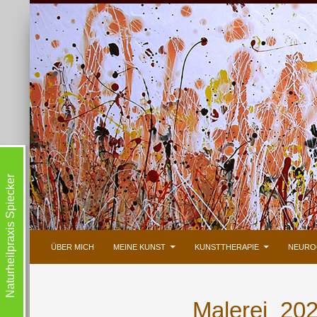
Naturheilpraxis Spiecker
ZUM INHALT SPRINGEN
Suchen
ÜBER MICH
MEINE KUNST
KUNSTTHERAPIE
NEURO
Malerei_20