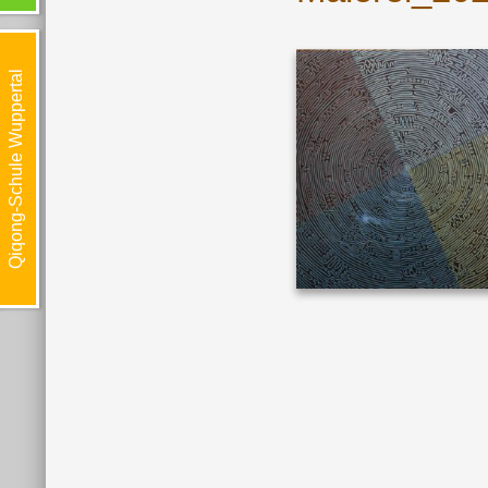
Qiqong-Schule Wuppertal